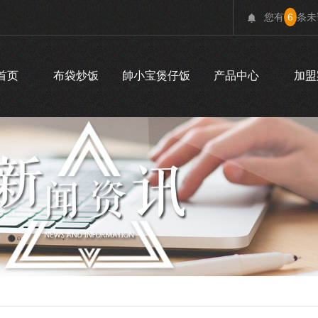
您有
6
条未
首页
布袋炒饭
帥小宝煲仔饭
产品中心
加盟
行业动态
时事聚焦
釜叔滑蛋饭
釜叔滑蛋饭
釜叔滑蛋饭