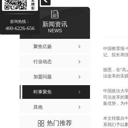
更
精
彩
炒饭加盟公司价格
煲仔饭
河南炒饭加盟公司
煲仔饭
咨询热线：
新闻资讯
400-6226-656
郑州炒饭加盟商
煲仔饭
NEWS
河南网红炒饭加盟公司
煲仔饭
聚焦亿扬
中国教育报-
郑州网红炒饭加盟
煲仔饭
记、院长周
行业动态
郑州布袋炒饭加盟
河南煲仔饭加盟费
据悉，在*
布袋炒饭加盟价格
煲仔饭加盟费用
法改革的实
加盟问题
河南炒饭加盟费用
郑州煲仔饭加盟公
中国政法大
时事聚焦
司法改革的
集优势，为
其他
本文转载自
热门推荐
系我们予以