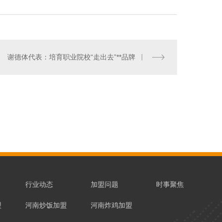
谢德体代表：培育职业院校“走出去”**品牌
煲仔饭
行业动态
加盟问题
时事聚焦
盟
河南炒饭加盟
河南炸鸡加盟