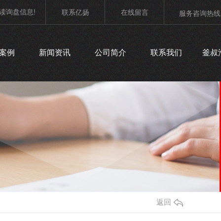
读询盘信息!
联系亿扬
在线留言
服务咨询热线
案例
新闻资讯
公司简介
联系我们
釜叔
老北京杂酱面
香辣刺鲅鱼
返回
香辣刺鲅鱼