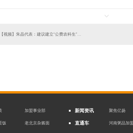
【视频】朱晶代表：建议建立“公费农科生”专项计划
蛋饭
釜叔滑蛋饭招商
质
加盟事业部
新闻资讯
聚焦亿扬
蛋饭
老北京杂酱面
直通车
河南粥品加