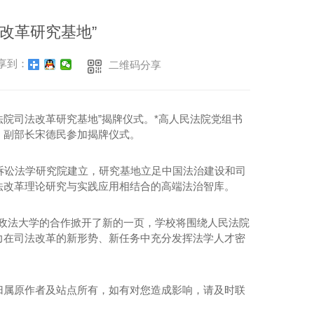
西红柿鸡蛋打卤面
改革研究基地”
双椒鸡腿肉拌面
享到：
二维码分享
金汤肥牛面
鸡腿
法院司法改革研究基地”揭牌仪式。*高人民法院党组书
虎皮鸡蛋
、副部长宋德民参加揭牌仪式。
红烧牛肉面
学诉讼法学研究院建立，研究基地立足中国法治建设和司
番茄牛肉面
法改革理论研究与实践应用相结合的高端法治智库。
剁椒拌面
政法大学的合作掀开了新的一页，学校将围绕人民法院
力在司法改革的新形势、新任务中充分发挥法学人才密
归属原作者及站点所有，如有对您造成影响，请及时联