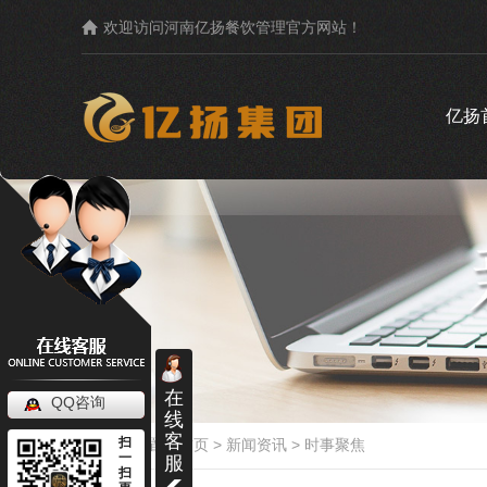
欢迎访问河南亿扬餐饮管理官方网站！
亿扬
聚焦亿扬
加盟问题
在
布袋炒饭
帥小宝煲仔饭
QQ咨询
线
其他
客
炒饭加盟费用
煲仔饭
扫
当前位置：
首页
>
新闻资讯
>
时事聚焦
一
服
扫
炒饭加盟商
煲仔饭