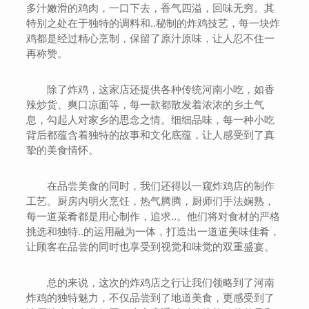
多汁嫩滑的鸡肉，一口下去，香气四溢，回味无穷。其
特别之处在于独特的调料和..秘制的炸鸡技艺，每一块炸
鸡都是经过精心烹制，保留了原汁原味，让人忍不住一
再称赞。
除了炸鸡，这家店还提供各种传统河南小吃，如香
辣炒货、爽口凉面等，每一款都散发着浓浓的乡土气
息，勾起人对家乡的思念之情。细细品味，每一种小吃
背后都蕴含着独特的故事和文化底蕴，让人感受到了真
挚的美食情怀。
在品尝美食的同时，我们还得以一窥炸鸡店的制作
工艺。厨房内明火烹饪，热气腾腾，厨师们手法娴熟，
每一道菜肴都是用心制作，追求..。他们将对食材的严格
挑选和独特..的运用融为一体，打造出一道道美味佳肴，
让顾客在品尝的同时也享受到视觉和味觉的双重盛宴。
总的来说，这次的炸鸡店之行让我们领略到了河南
炸鸡的独特魅力，不仅品尝到了地道美食，更感受到了