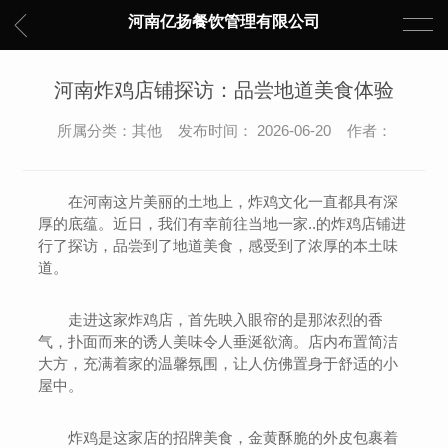
河南亿扬餐饮管理有限公司
河南炸鸡店铺探访：品尝地道美食体验
所属分类：其他 发布时间： 2026-06-20 作者：
在河南这片美丽的土地上，炸鸡文化一直都具有深
厚的底蕴。近日，我们有幸前往当地一家..的炸鸡店铺进
行了探访，品尝到了地道美食，感受到了浓厚的本土味
道。
走进这家炸鸡店，首先映入眼帘的是那浓烈的香
气，扑面而来的诱人美味令人垂涎欲滴。店内布置简洁
大方，充满着家的温馨氛围，让人仿佛置身于舒适的小
屋中。
炸鸡是这家店的招牌美食，金黄酥脆的外皮包裹着