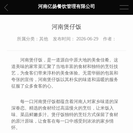
河南亿扬餐饮管理有限公司
河南煲仔饭
所属分类：其他 发布时间： 2026-06-29 作者：
河南煲仔饭，是一道源自中原大地的美食佳肴。这
道美味的家常菜汇聚了当地丰富的食材和独特的烹饪技
艺，为食客们带来淳朴的美食体验。无需华丽的包装和
夸张的宣传，河南煲仔饭以其朴实的味道和温暖的服务
征服了众多食客的心。
每一口河南煲仔饭都蕴含着河南人对家乡味道的深
深眷恋。精选的食材经过高温慢火的烹饪，让米饭入
味、菜品鲜嫩多汁。煲仔饭独特的烹饪方式保留了食材
的原汁原味，让食客在每一口中感受到浓浓的家乡情
怀。